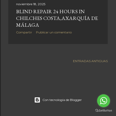
r
noviembre 18, 2025
BLIND REPAIR 24 HOURS IN
a
CHILCHES COSTA,AXARQUÍA DE
d
MÁLAGA
a
Compartir
Publicar un comentario
s
ENTRADAS ANTIGUAS
Con tecnología de Blogger